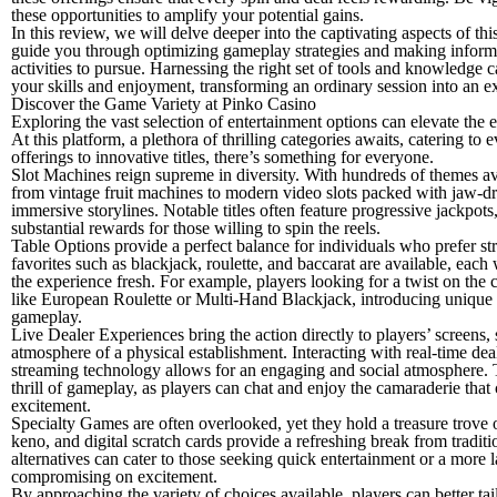
these opportunities to amplify your potential gains.
In this review, we will delve deeper into the captivating aspects of this
guide you through optimizing gameplay strategies and making inform
activities to pursue. Harnessing the right set of tools and knowledge 
your skills and enjoyment, transforming an ordinary session into an e
Discover the Game Variety at Pinko Casino
Exploring the vast selection of entertainment options can elevate the 
At this platform, a plethora of thrilling categories awaits, catering to 
offerings to innovative titles, there’s something for everyone.
Slot Machines
reign supreme in diversity. With hundreds of themes av
from vintage fruit machines to modern video slots packed with jaw-d
immersive storylines. Notable titles often feature progressive jackpots
substantial rewards for those willing to spin the reels.
Table Options
provide a perfect balance for individuals who prefer str
favorites such as blackjack, roulette, and baccarat are available, each
the experience fresh. For example, players looking for a twist on the 
like European Roulette or Multi-Hand Blackjack, introducing unique 
gameplay.
Live Dealer Experiences
bring the action directly to players’ screens,
atmosphere of a physical establishment. Interacting with real-time dea
streaming technology allows for an engaging and social atmosphere. 
thrill of gameplay, as players can chat and enjoy the camaraderie tha
excitement.
Specialty Games
are often overlooked, yet they hold a treasure trove 
keno, and digital scratch cards provide a refreshing break from tradit
alternatives can cater to those seeking quick entertainment or a more
compromising on excitement.
By approaching the variety of choices available, players can better tai