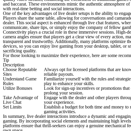
and baccarat. These environments mimic the authentic atmosphere of
with real-time betting and social interactions.
One of the key advantages of live dealer setups is the ability to enga
Players share the same table, allowing for conversations and camarader
dealer. This social aspect is enhanced through live chat features, wher
communicate, share tips, or simply enjoy the company of fellow gamb
Connectivity plays a crucial role in these immersive sessions. High-de
camera angles ensure that players get a clear view of every action, m
transparent and trustworthy. Additionally, many platforms optimize the
devices, so you can enjoy live gaming from your desktop, tablet, or 
sacrificing quality.
For those looking to maximize their experience, here are some reco
Tip
Description
Choose Reputable
Always opt for licensed platforms that are know
Sites
reliable payouts.
Understand Game
Familiarize yourself with the rules and strategi
Rules
play to enhance your skills.
Utilize Bonuses
Look for sign-up incentives or promotions that
prolong your session.
Take Advantage of
Engage with the dealer and other players throug
Live Chat
your experience.
Set Limits
Establish a budget for both time and money to 
gaming activities.
In summary, live dealer interactions introduce a dynamic and engagin
gaming. By incorporating social elements and maintaining high levels 
platforms ensure that thrill-seekers can enjoy a genuine mechanical fe
own space.