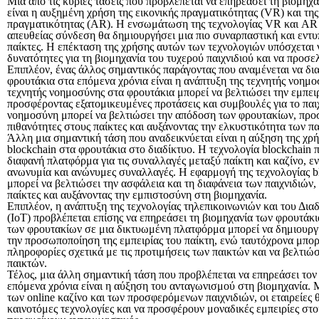
Μια από τις κύριες τάσεις που προβλέπεται να επηρεάσει τη βιομηχα
είναι η αυξημένη χρήση της εικονικής πραγματικότητας (VR) και τη
πραγματικότητας (AR). Η ενσωμάτωση της τεχνολογίας VR και AR
απευθείας σύνδεση θα δημιουργήσει μια πιο συναρπαστική και εντυ
παίκτες. Η επέκταση της χρήσης αυτών των τεχνολογιών υπόσχεται 
δυνατότητες για τη βιομηχανία του τυχερού παιχνιδιού και να προσε
Επιπλέον, ένας άλλος σημαντικός παράγοντας που αναμένεται να δ
φρουτάκια στα επόμενα χρόνια είναι η ανάπτυξη της τεχνητής νοημο
τεχνητής νοημοσύνης στα φρουτάκια μπορεί να βελτιώσει την εμπειρ
προσφέροντας εξατομικευμένες προτάσεις και συμβουλές για το παιχ
νοημοσύνη μπορεί να βελτιώσει την απόδοση των φρουτακίων, προσ
πιθανότητες στους παίκτες και αυξάνοντας την ελκυστικότητα των πα
Άλλη μια σημαντική τάση που αναδεικνύεται είναι η αύξηση της χρή
blockchain στα φρουτάκια στο διαδίκτυο. Η τεχνολογία blockchain 
διαφανή πλατφόρμα για τις συναλλαγές μεταξύ παίκτη και καζίνο, ε
ανωνυμία και ανώνυμες συναλλαγές. Η εφαρμογή της τεχνολογίας b
μπορεί να βελτιώσει την ασφάλεια και τη διαφάνεια των παιχνιδιών
παίκτες και αυξάνοντας την εμπιστοσύνη στη βιομηχανία.
Επιπλέον, η ανάπτυξη της τεχνολογίας τηλεπικοινωνιών και του Δι
(IoT) προβλέπεται επίσης να επηρεάσει τη βιομηχανία των φρουτάκ
των φρουτακίων σε μια δικτυωμένη πλατφόρμα μπορεί να δημιουργή
την προσωποποίηση της εμπειρίας του παίκτη, ενώ ταυτόχρονα μπορ
πληροφορίες σχετικά με τις προτιμήσεις των παικτών και να βελτιώ
παικτών.
Τέλος, μια άλλη σημαντική τάση που προβλέπεται να επηρεάσει το
επόμενα χρόνια είναι η αύξηση του ανταγωνισμού στη βιομηχανία. 
των online καζίνο και των προσφερόμενων παιχνιδιών, οι εταιρείες
καινοτόμες τεχνολογίες και να προσφέρουν μοναδικές εμπειρίες στου