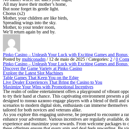
All may leave their mother’s home,
But none forget its gentle light.
Chorus (x2)
Mother, your children are like birds,
Spreading wings into the sky.
Mother, to your tender room,
We’ll return again by and by.
Pinko Casino – Unleash Your Luck with Exciting Games and Bonus 
Posted by
multiconadm
/
12 de maio de 2025
/
Categories:
2
/
0 Com
Pinko Casino – Unleash Your Luck with Exciting Games and Bonus 
Discover the Game Variety at Pinko Casino
Explore the Latest Slot Machines
Table Games That Keep You on the Edge
Live Dealer Experiences That Bring the Casino to You
Maximize Your Wins with Promotional Incentives
The realm of online entertainment offers a playground of vibrant oppo
to try their hand at chance. This captivating environment presents a p
designed to пинко казино engage players with a blend of thrill and st
scenarios to modern digital slots, enthusiasts can immerse themselves 
tailored for both novices and veterans alike.
As you explore this engaging universe, be prepared to encounter a ra
enhance your adventure. Various incentives are regularly available, d
experience and maximize your rewards. From welcome packages to o
these offerings ensure that every spin and deal feels rewarding. Be vi