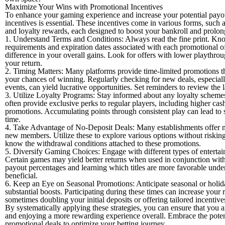
Maximize Your Wins with Promotional Incentives
To enhance your gaming experience and increase your potential payou
incentives is essential. These incentives come in various forms, such 
and loyalty rewards, each designed to boost your bankroll and prolo
1. Understand Terms and Conditions:
Always read the fine print. Kn
requirements and expiration dates associated with each promotional of
difference in your overall gains. Look for offers with lower playthr
your return.
2. Timing Matters:
Many platforms provide time-limited promotions th
your chances of winning. Regularly checking for new deals, especiall
events, can yield lucrative opportunities. Set reminders to review the la
3. Utilize Loyalty Programs:
Stay informed about any loyalty scheme
often provide exclusive perks to regular players, including higher ca
promotions. Accumulating points through consistent play can lead to 
time.
4. Take Advantage of No-Deposit Deals:
Many establishments offer n
new members. Utilize these to explore various options without riski
know the withdrawal conditions attached to these promotions.
5. Diversify Gaming Choices:
Engage with different types of entertai
Certain games may yield better returns when used in conjunction wit
payout percentages and learning which titles are more favorable under
beneficial.
6. Keep an Eye on Seasonal Promotions:
Anticipate seasonal or holid
substantial boosts. Participating during these times can increase your 
sometimes doubling your initial deposits or offering tailored incentive
By systematically applying these strategies, you can ensure that you 
and enjoying a more rewarding experience overall. Embrace the potent
promotional deals to optimize your betting journey.