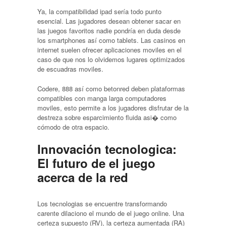
Ya, la compatibilidad ipad serí­a todo punto
esencial. Las jugadores desean obtener sacar en
las juegos favoritos nadie pondrí­a en duda desde
los smartphones así­ como tablets. Las casinos en
internet suelen ofrecer aplicaciones moviles en el
caso de que nos lo olvidemos lugares optimizados
de escuadras moviles.
Codere, 888 así­ como betonred deben plataformas
compatibles con manga larga computadores
moviles, esto permite a los jugadores disfrutar de la
destreza sobre esparcimiento fluida asi� como
cómodo de otra espacio.
Innovación tecnologica:
El futuro de el juego
acerca de la red
Los tecnologias se encuentre transformando
carente dilaciono el mundo de el juego online. Una
certeza supuesto (RV), la certeza aumentada (RA)