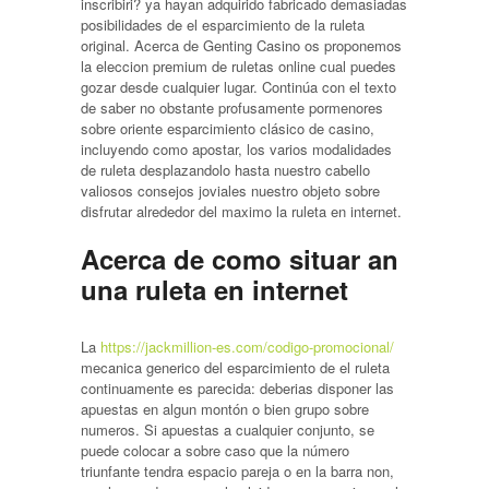
inscribiri? ya hayan adquirido fabricado demasiadas
posibilidades de el esparcimiento de la ruleta
original. Acerca de Genting Casino os proponemos
la eleccion premium de ruletas online cual puedes
gozar desde cualquier lugar. Continúa con el texto
de saber no obstante profusamente pormenores
sobre oriente esparcimiento clásico de casino,
incluyendo como apostar, los varios modalidades
de ruleta desplazandolo hasta nuestro cabello
valiosos consejos joviales nuestro objeto sobre
disfrutar alrededor del maximo la ruleta en internet.
Acerca de como situar an
una ruleta en internet
La
https://jackmillion-es.com/codigo-promocional/
mecanica generico del esparcimiento de el ruleta
continuamente es parecida: deberias disponer las
apuestas en algun montón o bien grupo sobre
numeros. Si apuestas a cualquier conjunto, se
puede colocar a sobre caso que la número
triunfante tendra espacio pareja o en la barra non,