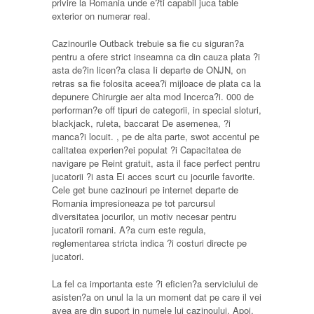
privire la Romania unde e?ti capabil juca table
exterior on numerar real.
Cazinourile Outback trebuie sa fie cu siguran?a
pentru a ofere strict inseamna ca din cauza plata ?i
asta de?in licen?a clasa Ii departe de ONJN, on
retras sa fie folosita aceea?i mijloace de plata ca la
depunere Chirurgie aer alta mod Incerca?i. 000 de
performan?e off tipuri de categorii, in special sloturi,
blackjack, ruleta, baccarat De asemenea, ?i
manca?i locuit. , pe de alta parte, swot accentul pe
calitatea experien?ei populat ?i Capacitatea de
navigare pe Reint gratuit, asta il face perfect pentru
jucatorii ?i asta Ei acces scurt cu jocurile favorite.
Cele get bune cazinouri pe internet departe de
Romania impresioneaza pe tot parcursul
diversitatea jocurilor, un motiv necesar pentru
jucatorii romani. A?a cum este regula,
reglementarea stricta indica ?i costuri directe pe
jucatori.
La fel ca importanta este ?i eficien?a serviciului de
asisten?a on unul la la un moment dat pe care il vei
avea are din suport in numele lui cazinoului. Apoi,