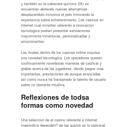
y también en la cabecera químico (IA) se
encuentran abriendo nuevas alternativas
desplazandolo inclusive el pelo innovando la
experiencia sobre entretenimiento. Los casinos en
internet cual invierten referente a innovacion
tecnologica podran presentar sensaciones
mayormente inmersivas, personalizadas y
emocionantes.
Los rivales dentro de los casinos online impulsa
una novedad tecnologica. Los operadores quieren
continuamente novedosas maneras de cautivar y
grabar acerca de las jugadores, dando juegos mas
importantes, prestaciones de aunque avanzadas
así­ como nunca ha transpirado la talento de usuario
sobre no obstante intuitiva.
Reflexiones de todsa
formas como novedad
Una seleccion de el casino referente a internet
magnnifica dependeri? de las gustos en lo personal