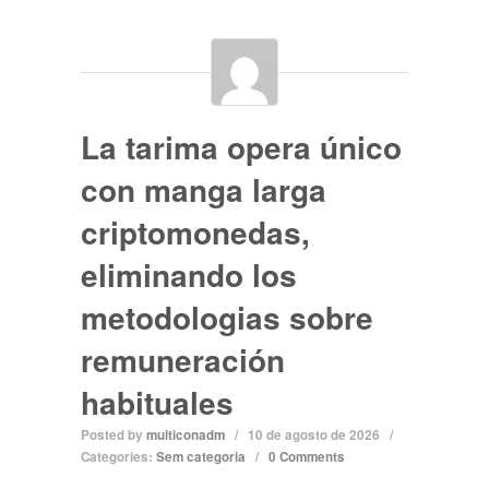
La tarima opera único
con manga larga
criptomonedas,
eliminando los
metodologias sobre
remuneración
habituales
Posted by
multiconadm
/
10 de agosto de 2026
/
Categories:
Sem categoria
/
0 Comments