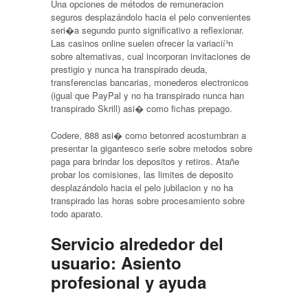
Una opciones de métodos de remuneracion
seguros desplazándolo hacia el pelo convenientes
seri�a segundo punto significativo a reflexionar.
Las casinos online suelen ofrecer la variacií³n
sobre alternativas, cual incorporan invitaciones de
prestigio y nunca ha transpirado deuda,
transferencias bancarias, monederos electronicos
(igual que PayPal y no ha transpirado nunca han
transpirado Skrill) asi� como fichas prepago.
Codere, 888 asi� como betonred acostumbran a
presentar la gigantesco serie sobre metodos sobre
paga para brindar los depositos y retiros. Atañe
probar los comisiones, las limites de deposito
desplazándolo hacia el pelo jubilacion y no ha
transpirado las horas sobre procesamiento sobre
todo aparato.
Servicio alrededor del
usuario: Asiento
profesional y ayuda